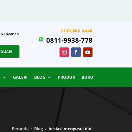
HUBUNGI KAMI
n Layanan
0811-9938-778
ADUAN
I
GALERI
BLOG
PRODUK
BUKU
Beranda
Blog
inisiasi menyusui dini