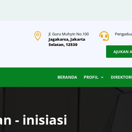

Jl. Guru Muhyin No.100

Pengadua
Jagakarsa, Jakarta
Selatan, 12530
AJUKAN 
BERANDA
PROFIL
DIREKTOR
 - inisiasi