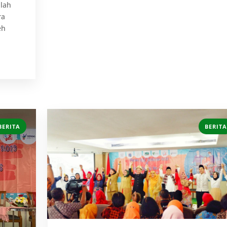
llah
ra
eh
BERITA
BERITA