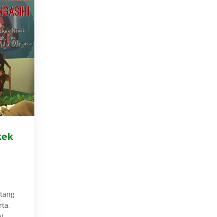
kek
atang
rta,
...