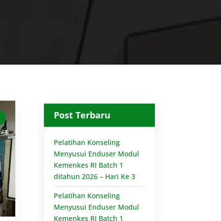
Post Terbaru
Pelatihan Konseling
Menyusui Enduser Modul
Kemenkes RI Batch 1
ditahun 2026 – Hari Ke 3
Pelatihan Konseling
Menyusui Enduser Modul
Kemenkes RI Batch 1