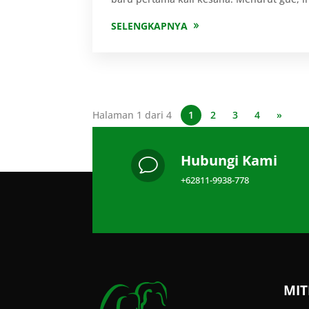
SELENGKAPNYA
Halaman 1 dari 4
1
2
3
4
»
Hubungi Kami
v
+62811-9938-778
MIT