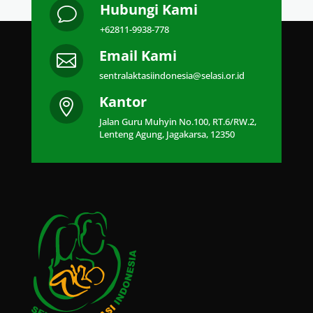
Hubungi Kami
v
+62811-9938-778
Email Kami

sentralaktasiindonesia@selasi.or.id
Kantor

Jalan Guru Muhyin No.100, RT.6/RW.2,
Lenteng Agung, Jagakarsa, 12350