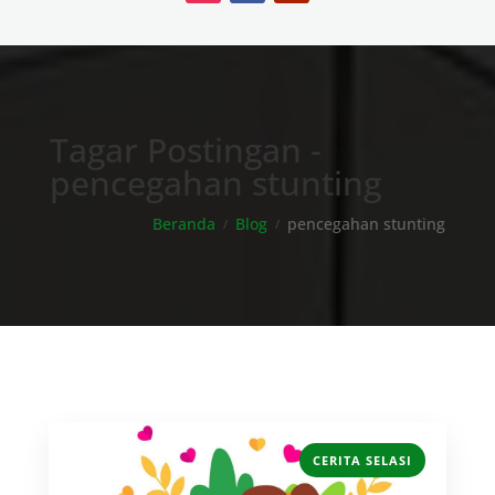
Tagar Postingan -
pencegahan stunting
Beranda
Blog
pencegahan stunting
CERITA SELASI