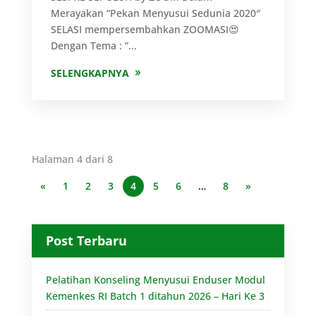
Merayakan “Pekan Menyusui Sedunia 2020″
SELASI mempersembahkan ZOOMASI😍
Dengan Tema : ”...
SELENGKAPNYA
Halaman 4 dari 8
«
1
2
3
4
5
6
…
8
»
Post Terbaru
Pelatihan Konseling Menyusui Enduser Modul
Kemenkes RI Batch 1 ditahun 2026 – Hari Ke 3