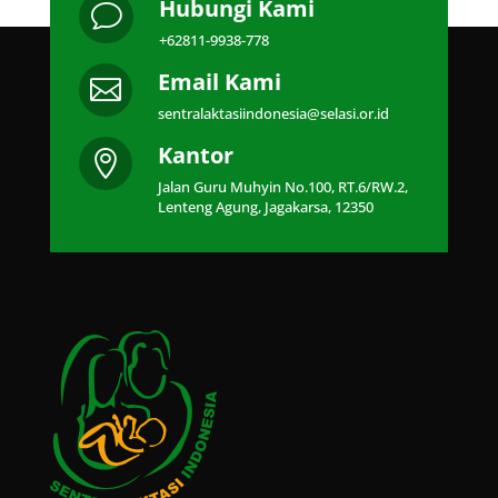
Hubungi Kami
v
+62811-9938-778
Email Kami

sentralaktasiindonesia@selasi.or.id
Kantor

Jalan Guru Muhyin No.100, RT.6/RW.2,
Lenteng Agung, Jagakarsa, 12350