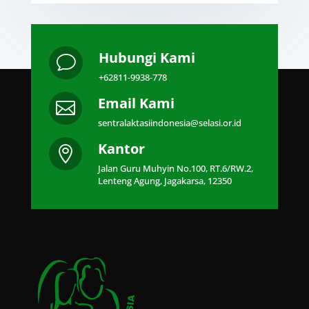
Hubungi Kami
v
+62811-9938-778
Email Kami

sentralaktasiindonesia@selasi.or.id
Kantor

Jalan Guru Muhyin No.100, RT.6/RW.2,
Lenteng Agung, Jagakarsa, 12350