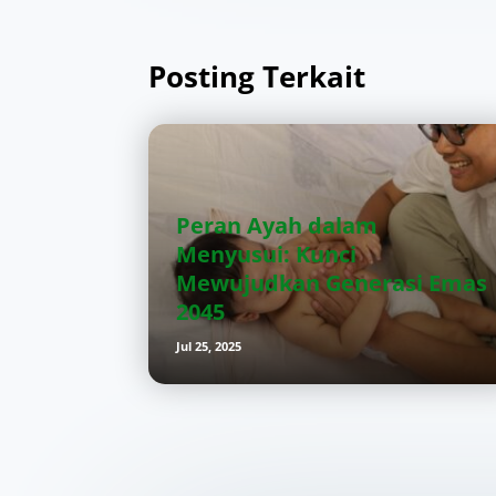
Posting Terkait
Peran Ayah dalam
Menyusui: Kunci
Mewujudkan Generasi Emas
2045
Jul 25, 2025