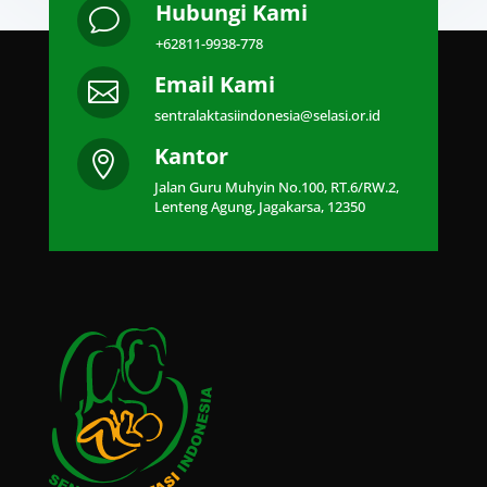
Hubungi Kami
v
+62811-9938-778
Email Kami

sentralaktasiindonesia@selasi.or.id
Kantor

Jalan Guru Muhyin No.100, RT.6/RW.2,
Lenteng Agung, Jagakarsa, 12350