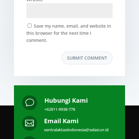
Save my name, email, and website in
this browser for the next time I
comment.
Hubungi Kami
v
+62811-9938-778
Email Kami

sentralaktasiindonesia@selasi.or.id