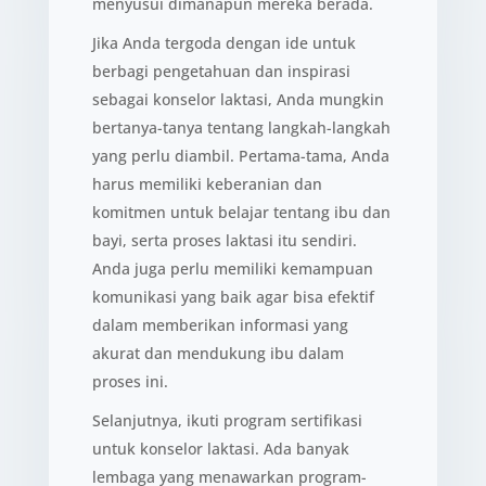
menyusui dimanapun mereka berada.
Jika Anda tergoda dengan ide untuk
berbagi pengetahuan dan inspirasi
sebagai konselor laktasi, Anda mungkin
bertanya-tanya tentang langkah-langkah
yang perlu diambil. Pertama-tama, Anda
harus memiliki keberanian dan
komitmen untuk belajar tentang ibu dan
bayi, serta proses laktasi itu sendiri.
Anda juga perlu memiliki kemampuan
komunikasi yang baik agar bisa efektif
dalam memberikan informasi yang
akurat dan mendukung ibu dalam
proses ini.
Selanjutnya, ikuti program sertifikasi
untuk konselor laktasi. Ada banyak
lembaga yang menawarkan program-