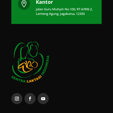
Kantor

Jalan Guru Muhyin No.100, RT.6/RW.2,
Lenteng Agung, Jagakarsa, 12350