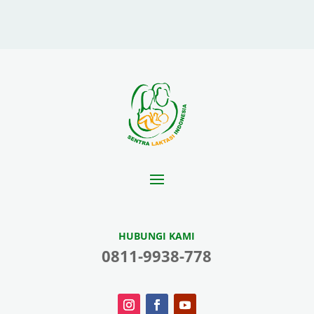
HUBUNGI KAMI
0811-9938-778