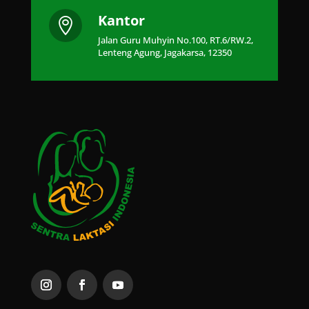
Kantor

Jalan Guru Muhyin No.100, RT.6/RW.2,
Lenteng Agung, Jagakarsa, 12350