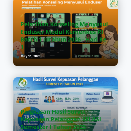
Pelatihan Konseling Menyusui
Enduser Modul Kemenkes RI
Batch 1 ditahun 2026 - Hari Ke
1
May 11, 2026
Ringkasan Hasil Survei
Kepuasan Pelanggan SELASI
Semester I Tahun 2025