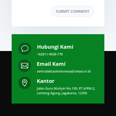
Hubungi Kami
v
+62811-9938-778
Email Kami

sentralaktasiindonesia@selasi.or.id
Kantor

Jalan Guru Muhyin No.100, RT.6/RW.2,
Lenteng Agung, Jagakarsa, 12350