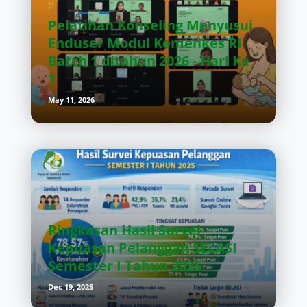
Pelatihan Konseling Menyusui
Enduser Modul Kemenkes RI
Batch 1 ditahun 2026 - Hari Ke
1
May 11, 2026
Ringkasan Hasil Survei
Kepuasan Pelanggan SELASI
Semester I Tahun 2025
Dec 19, 2025