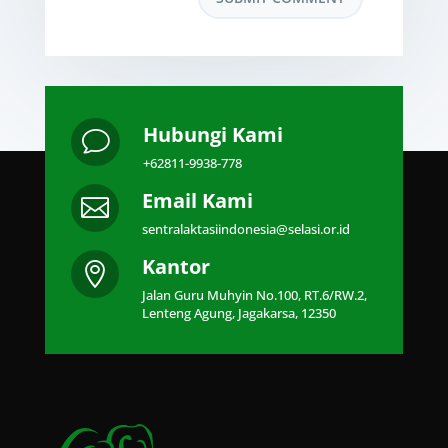
Hubungi Kami
v
+62811-9938-778
Email Kami

sentralaktasiindonesia@selasi.or.id
Kantor

Jalan Guru Muhyin No.100, RT.6/RW.2,
Lenteng Agung, Jagakarsa, 12350