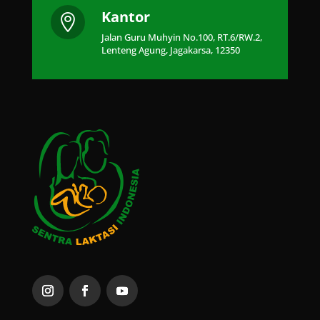
Kantor

Jalan Guru Muhyin No.100, RT.6/RW.2,
Lenteng Agung, Jagakarsa, 12350