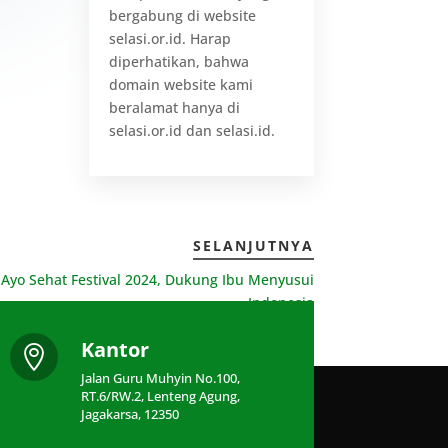
bergabung di website
selasi.or.id. Harap
diperhatikan, bahwa
domain website kami
beralamat hanya di
selasi.or.id dan selasi.id.
SELANJUTNYA
 Ayo Sehat Festival 2024, Dukung Ibu Menyusui
Indonesia
Kantor

Jalan Guru Muhyin No.100,
RT.6/RW.2, Lenteng Agung,
Jagakarsa, 12350