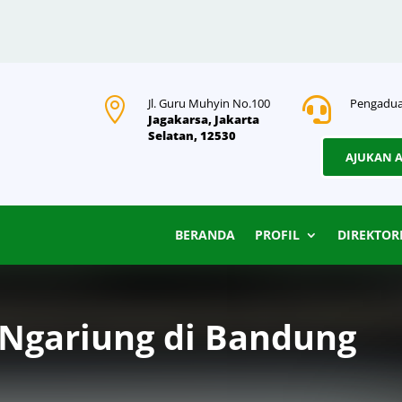

Jl. Guru Muhyin No.100

Pengadua
Jagakarsa, Jakarta
Selatan, 12530
AJUKAN 
BERANDA
PROFIL
DIREKTOR
 Ngariung di Bandung