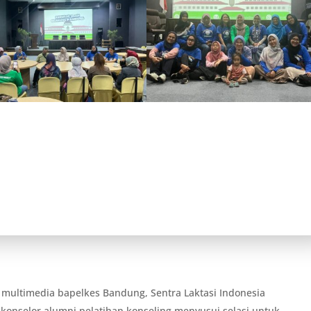
 multimedia bapelkes Bandung, Sentra Laktasi Indonesia
nselor alumni pelatihan konseling menyusui selasi untuk