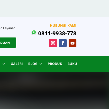
HUBUNGI KAMI
n Layanan
0811-9938-778
ADUAN
I
GALERI
BLOG
PRODUK
BUKU