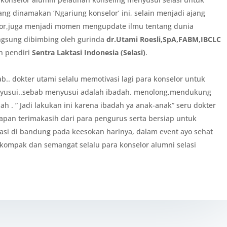
ng dinamakan ‘Ngariung konselor’ ini, selain menjadi ajang
lor,juga menjadi momen mengupdate ilmu tentang dunia
ngsung dibimbing oleh gurinda
dr.Utami Roesli,SpA,FABM,IBCLC
 pendiri
Sentra Laktasi Indonesia (Selasi)
.
b.. dokter utami selalu memotivasi lagi para konselor untuk
yusui..sebab menyusui adalah ibadah. menolong,mendukung
 . ” Jadi lakukan ini karena ibadah ya anak-anak” seru dokter
capan terimakasih dari para pengurus serta bersiap untuk
asi di bandung pada keesokan harinya, dalam event ayo sehat
m kompak dan semangat selalu para konselor alumni selasi