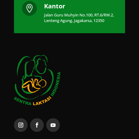
Kantor

Jalan Guru Muhyin No.100, RT.6/RW.2,
Lenteng Agung, Jagakarsa, 12350